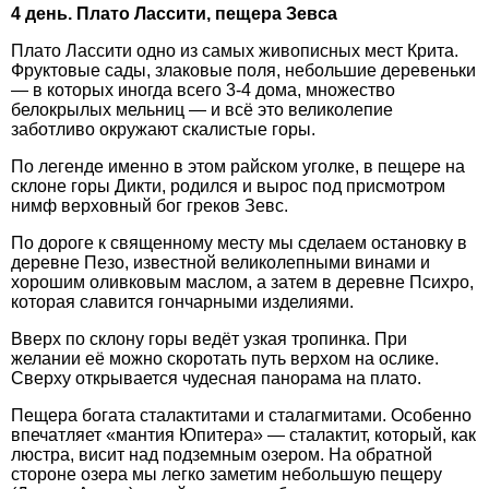
4 день. Плато Лассити, пещера Зевса
Плато Лассити одно из самых живописных мест Крита.
Фруктовые сады, злаковые поля, небольшие деревеньки
— в которых иногда всего 3-4 дома, множество
белокрылых мельниц — и всё это великолепие
заботливо окружают скалистые горы.
По легенде именно в этом райском уголке, в пещере на
склоне горы Дикти, родился и вырос под присмотром
нимф верховный бог греков Зевс.
По дороге к священному месту мы сделаем остановку в
деревне Пезо, известной великолепными винами и
хорошим оливковым маслом, а затем в деревне Психро,
которая славится гончарными изделиями.
Вверх по склону горы ведёт узкая тропинка. При
желании её можно скоротать путь верхом на ослике.
Сверху открывается чудесная панорама на плато.
Пещера богата сталактитами и сталагмитами. Особенно
впечатляет «мантия Юпитера» — сталактит, который, как
люстра, висит над подземным озером. На обратной
стороне озера мы легко заметим небольшую пещеру