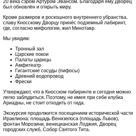
20 века сэром Артуром Эвансом. Благодаря ему Дворец
был обновлён и открыть миру.
Кроме размеров и роскошного внутреннего убранства,
славу Кносскому Дворцу принёс подземный лабиринт,
где, согласно мифологии, жил Минотавр.
Мы увидим:
Тронный зал
Царские покои
Палаты царицы
Амфитеатр
Гигантские сосуды (пифосы)
Древний водопровод
Фрески
Утверждают, что в Кносском лабиринте и сегодня можно
легко заблудиться. Поэтому, не имея при себе клубка
Ариадны, не стоит отходить от гида.
Экскурсия продолжится посещением исторической части
Ираклиона: площадь Венизелоса (площадь Львов),
фонтан Морозини, венецианская Лоджия, Дворец
городских служб, Собор Святого Тита.