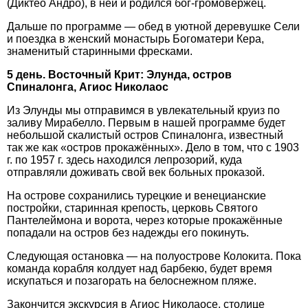
(Диктео Андро), в ней и родился бог-громовержец.
Дальше по программе — обед в уютной деревушке Сели
и поездка в женский монастырь Богоматери Кера,
знаменитый старинными фресками.
5 день. Восточный Крит: Элунда, остров
Спиналонга, Агиос Николаос
Из Элунды мы отправимся в увлекательный круиз по
заливу Мирабелло. Первым в нашей программе будет
небольшой скалистый остров Спиналонга, известный
так же как «остров прокажённых». Дело в том, что с 1903
г. по 1957 г. здесь находился лепрозорий, куда
отправляли доживать свой век больных проказой.
На острове сохранились турецкие и венецианские
постройки, старинная крепость, церковь Святого
Пантелеймона и ворота, через которые прокажённые
попадали на остров без надежды его покинуть.
Следующая остановка — на полуострове Колокита. Пока
команда корабля колдует над барбекю, будет время
искупаться и позагорать на белоснежном пляже.
Закончится экскурсия в Агиос Николаосе, столице