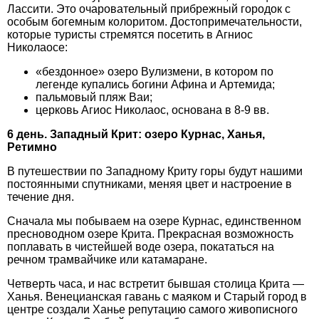
Лассити. Это очаровательный прибрежный городок с
особым богемным колоритом. Достопримечательности,
которые туристы стремятся посетить в Агниос
Николаосе:
«бездонное» озеро Вулизмени, в котором по
легенде купались богини Афина и Артемида;
пальмовый пляж Ваи;
церковь Агиос Николаос, основана в 8-9 вв.
6 день. Западный Крит: озеро Курнас, Ханья,
Ретимно
В путешествии по Западному Криту горы будут нашими
постоянными спутниками, меняя цвет и настроение в
течение дня.
Сначала мы побываем на озере Курнас, единственном
пресноводном озере Крита. Прекрасная возможность
поплавать в чистейшей воде озера, покататься на
речном трамвайчике или катамаране.
Четверть часа, и нас встретит бывшая столица Крита —
Ханья. Венецианская гавань с маяком и Старый город в
центре создали Ханье репутацию самого живописного